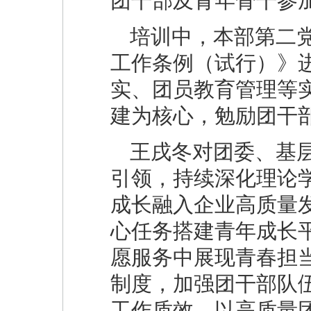
团干部及青年骨干参
培训中，本部第二
工作条例（试行）》进
实、团员教育管理等
建为核心，勉励团干
王戌冬对团委、基
引领，持续深化理论
成长融入企业高质量
心任务搭建青年成长
愿服务中展现青春担
制度，加强团干部队
工作质效，以高质量