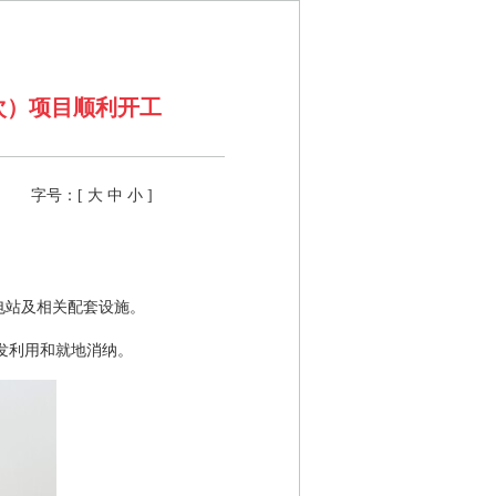
次）项目顺利开工
字号：[
大
中
小
]
变电站及相关配套设施。
发利用和就地消纳。